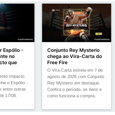
 Espólio -
Conjunto Rey Mysterio
nte no
chega ao Vira-Carta do
cto que
Free Fire
O Vira-Carta estreia em 7 de
vento Impacto
agosto de 2026 com Conjunto
he o Espólio -
Rey Mysterio em destaque.
 entre outras
Confira o período, os itens e
té 17/08.
como funciona a compra.