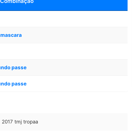
 Combinação
 mascara
undo passe
undo passe
 2017 tmj tropaa