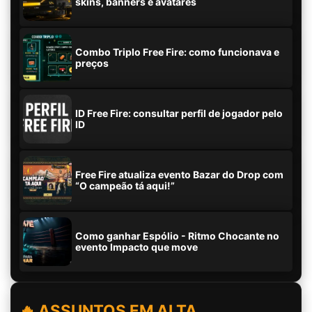
skins, banners e avatares
Combo Triplo Free Fire: como funcionava e
preços
ID Free Fire: consultar perfil de jogador pelo
ID
Free Fire atualiza evento Bazar do Drop com
“O campeão tá aqui!”
Como ganhar Espólio - Ritmo Chocante no
evento Impacto que move
🔥 ASSUNTOS EM ALTA