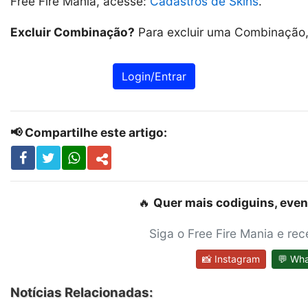
Free Fire Mania, acesse:
Cadastros de Skins
.
Excluir Combinação?
Para excluir uma Combinação, 
Login/Entrar
📢 Compartilhe este artigo:
🔥
Quer mais codiguins, even
Siga o Free Fire Mania e re
📸 Instagram
💬 Wh
Notícias Relacionadas: