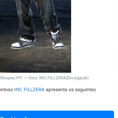
 (Roupas FF) — Foto: INC FILLZERA/Divulgação
lentoso
INC FILLZERA
apresenta os seguintes