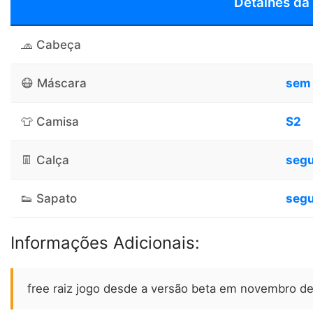
Detalhes da
🧢 Cabeça
😷 Máscara
sem
👕 Camisa
S2
👖 Calça
seg
👟 Sapato
seg
Informações Adicionais:
free raiz jogo desde a versão beta em novembro de