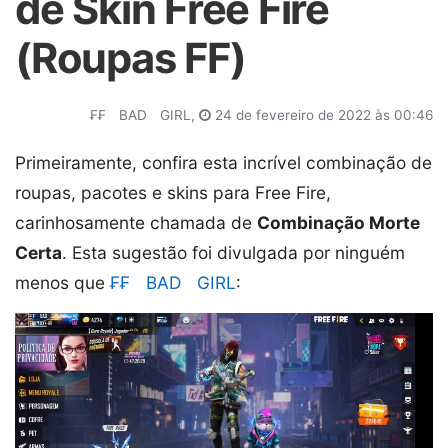
de Skin Free Fire
(Roupas FF)
₣₣ﾠBADﾠGIRL,
24 de fevereiro de 2022 às 00:46
Primeiramente, confira esta incrível combinação de
roupas, pacotes e skins para Free Fire,
carinhosamente chamada de
Combinação Morte
Certa
. Esta sugestão foi divulgada por ninguém
menos que
₣₣ﾠBADﾠGIRL
: