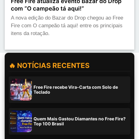
Free Fire atualiza evento Bazar do Drop
com “O campeão tá aqui!”
A nova edição do Bazar do Drop chegou ao Free
Fire com O campeão tá aqui! entre os principais
itens da rotação.
🔥 NOTÍCIAS RECENTES
Free Fire recebe Vira-Carta com Solo de
Teclado
Quem Mais Gastou Diamantes no Free Fire?
Top 100 Brasil