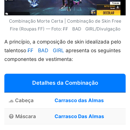
Combinação Morte Certa | Combinação de Skin Free
Fire (Roupas FF) — Foto: ₣₣ﾠBADﾠGIRL/Divulgação
A princípio, a composição de skin idealizada pelo
talentoso
₣₣ﾠBADﾠGIRL
apresenta os seguintes
componentes de vestimenta:
Detalhes da Combinação
🧢 Cabeça
Carrasco das Almas
😷 Máscara
Carrasco Das Almas