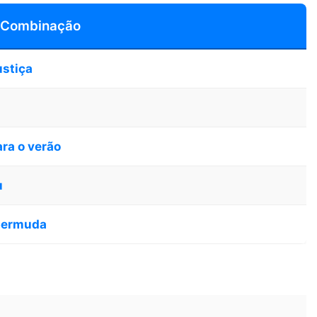
 Combinação
ustiça
ara o verão
u
bermuda