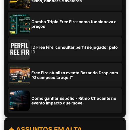
skins, banners e avatares
Combo Triplo Free Fire: como funcionava e
preços
ID Free Fire: consultar perfil de jogador pelo
ID
Free Fire atualiza evento Bazar do Drop com
“O campeão tá aqui!”
Como ganhar Espólio - Ritmo Chocante no
evento Impacto que move
🔥 ASSUNTOS EM ALTA