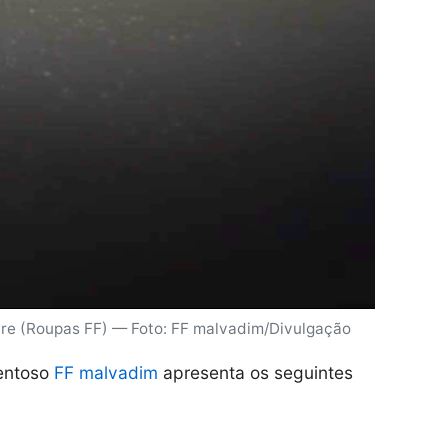
ire (Roupas FF) — Foto: FF malvadim/Divulgação
lentoso
FF malvadim
apresenta os seguintes