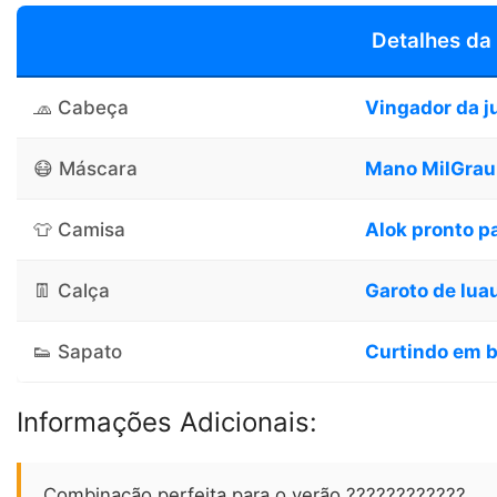
Detalhes da
🧢 Cabeça
Vingador da j
😷 Máscara
Mano MilGrau
👕 Camisa
Alok pronto p
👖 Calça
Garoto de lua
👟 Sapato
Curtindo em 
Informações Adicionais:
Combinação perfeita para o verão ????????????