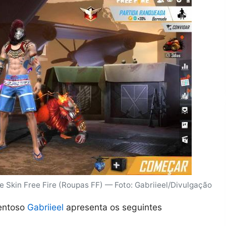
Skin Free Fire (Roupas FF) — Foto: Gabriieel/Divulgação
lentoso
Gabriieel
apresenta os seguintes