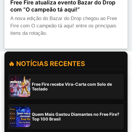
Free Fire atualiza evento Bazar do Drop
com “O campeão tá aqui!”
A nova edição do Bazar do Drop chegou ao Free
Fire com O campeão tá aqui! entre os principais
itens da rotação.
🔥 NOTÍCIAS RECENTES
Free Fire recebe Vira-Carta com Solo de
Teclado
Quem Mais Gastou Diamantes no Free Fire?
Top 100 Brasil