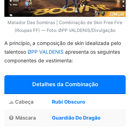
Matador Das Sombras | Combinação de Skin Free Fire
(Roupas FF) — Foto: ØPP VALDENIS/Divulgação
A princípio, a composição de skin idealizada pelo
talentoso
ØPP VALDENIS
apresenta os seguintes
componentes de vestimenta:
Detalhes da Combinação
🧢 Cabeça
Rubi Obscuro
😷 Máscara
Guardião Do Dragão