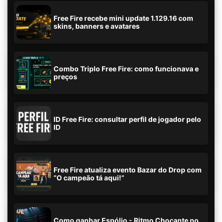
Free Fire recebe mini update 1.129.16 com
skins, banners e avatares
Combo Triplo Free Fire: como funcionava e
preços
ID Free Fire: consultar perfil de jogador pelo
ID
Free Fire atualiza evento Bazar do Drop com
“O campeão tá aqui!”
Como ganhar Espólio - Ritmo Chocante no