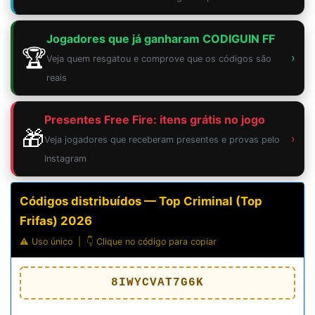
Jogadores que já ganharam CODIGUIN FF
🏆
›
Veja quem resgatou e comprove que os códigos são
reais
Presentes Free Fire: itens grátis no jogo
🎁
›
Veja jogadores que receberam presentes e provas pelo
Instagram
Códigos distribuídos — Top Criminal (Top
Frifas) 2026
⚠️ Uso único | 👇 Clique no código para copiar
8IWYCVAT7G6K