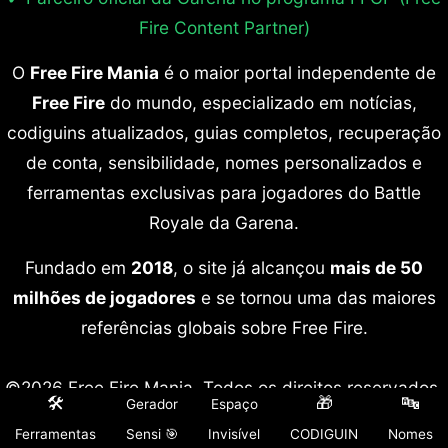
Fire Content Partner)
O
Free Fire Mania
é o maior portal independente de
Free Fire
do mundo, especializado em notícias,
codiguins atualizados, guias completos, recuperação
de conta, sensibilidade, nomes personalizados e
ferramentas exclusivas para jogadores do Battle
Royale da Garena.
Fundado em
2018
, o site já alcançou
mais de 50
milhões de jogadores
e se tornou uma das maiores
referências globais sobre Free Fire.
©2026 Free Fire Mania. Todos os direitos reservados.
🛠️
🎁
🔤
Gerador
Espaço
O Free Fire Mania é parceiro oficial da Garena por
Ferramentas
Sensi 🎯
Invisível
CODIGUIN
Nomes
meio do programa FFCP, mantendo total