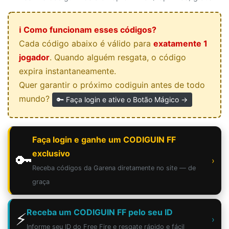
ℹ️ Como funcionam esses códigos?
Cada código abaixo é válido para
exatamente 1
jogador
. Quando alguém resgata, o código
expira instantaneamente.
Quer garantir o próximo codiguin antes de todo
mundo?
🔑 Faça login e ative o Botão Mágico →
Faça login e ganhe um CODIGUIN FF
exclusivo
🔑
›
Receba códigos da Garena diretamente no site — de
graça
Receba um CODIGUIN FF pelo seu ID
⚡
›
Informe seu ID do Free Fire e resgate rápido e fácil