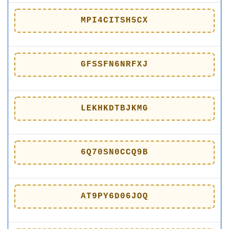
MPI4CITSH5CX
GFSSFN6NRFXJ
LEKHKDTBJKMG
6Q70SN0CCQ9B
AT9PY6D06JOQ