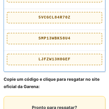
5VCGCL84R70Z
SMP13WBK58U4
LJFZW13H8GEF
Copie um código e clique para resgatar no site
oficial da Garena:
Pronto para resgatar?