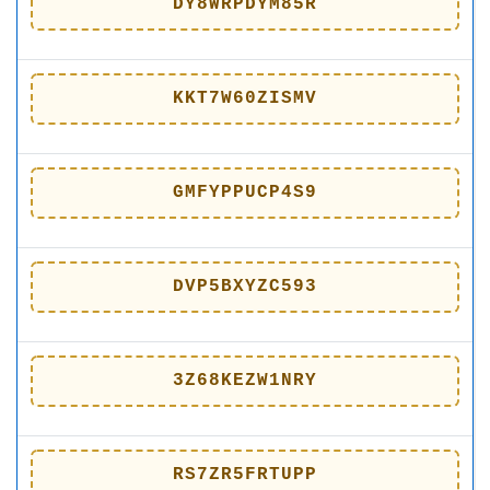
DY8WRPDYM85R
KKT7W60ZISMV
GMFYPPUCP4S9
DVP5BXYZC593
3Z68KEZW1NRY
RS7ZR5FRTUPP