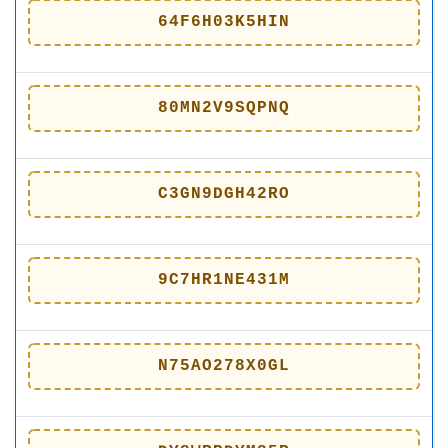
64F6H03K5HIN
80MN2V9SQPNQ
C3GN9DGH42RO
9C7HR1NE431M
N75AO278X0GL