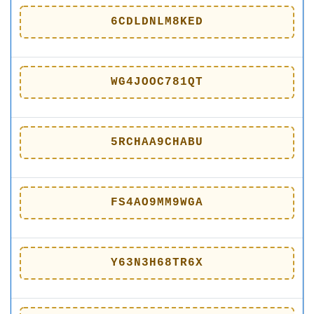
6CDLDNLM8KED
WG4JOOC781QT
5RCHAA9CHABU
FS4AO9MM9WGA
Y63N3H68TR6X