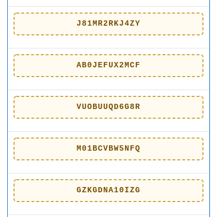
J81MR2RKJ4ZY
AB0JEFUX2MCF
VUOBUUQD6G8R
M01BCVBW5NFQ
GZKGDNA10IZG