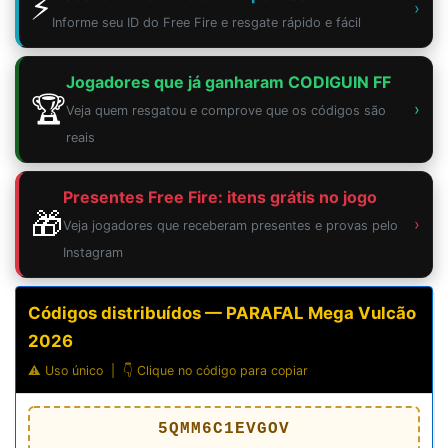
⚡
›
Informe seu ID do Free Fire e resgate rápido e fácil
Jogadores que já ganharam CODIGUIN FF
🏆
›
Veja quem resgatou e comprove que os códigos são
reais
Presentes Free Fire: itens grátis no jogo
🎁
›
Veja jogadores que receberam presentes e provas pelo
Instagram
Códigos distribuídos — PARAFAL Mega Vulcão
2026
⚠️ Uso único | 👇 Clique no código para copiar
5QMM6C1EVGOV