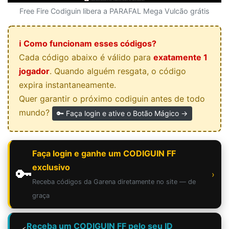
Free Fire Codiguin libera a PARAFAL Mega Vulcão grátis
ℹ️ Como funcionam esses códigos?
Cada código abaixo é válido para
exatamente 1
jogador
. Quando alguém resgata, o código
expira instantaneamente.
Quer garantir o próximo codiguin antes de todo
mundo?
🔑 Faça login e ative o Botão Mágico →
Faça login e ganhe um CODIGUIN FF
exclusivo
🔑
›
Receba códigos da Garena diretamente no site — de
graça
Receba um CODIGUIN FF pelo seu ID