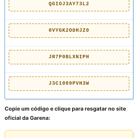
QGIOJ3AY73L2
0VYGK2ODHJZ0
JR7P0BLXNIPH
J3C1009PVH3W
Copie um código e clique para resgatar no site
oficial da Garena: