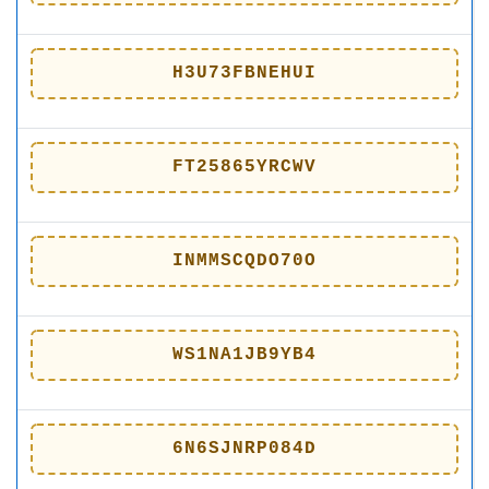
H3U73FBNEHUI
FT25865YRCWV
INMMSCQDO70O
WS1NA1JB9YB4
6N6SJNRP084D