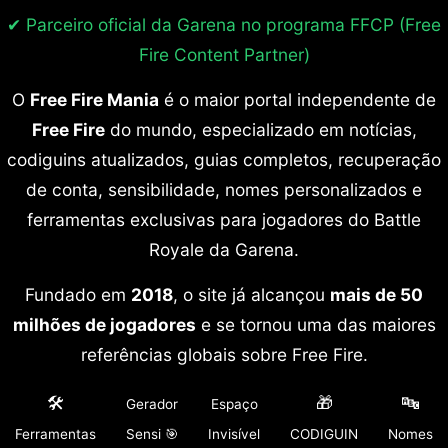
✔ Parceiro oficial da Garena no programa
FFCP (Free
Fire Content Partner)
O
Free Fire Mania
é o maior portal independente de
Free Fire
do mundo, especializado em notícias,
codiguins atualizados, guias completos, recuperação
de conta, sensibilidade, nomes personalizados e
ferramentas exclusivas para jogadores do Battle
Royale da Garena.
Fundado em
2018
, o site já alcançou
mais de 50
milhões de jogadores
e se tornou uma das maiores
referências globais sobre Free Fire.
🛠️
🎁
🔤
Gerador
Espaço
©2026 Free Fire Mania. Todos os direitos reservados.
Ferramentas
Sensi 🎯
Invisível
CODIGUIN
Nomes
O Free Fire Mania é parceiro oficial da Garena por