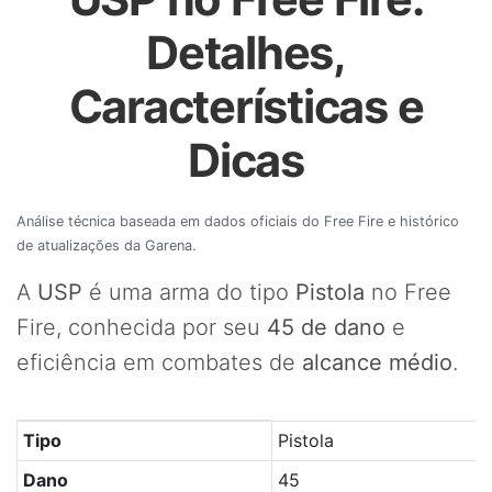
Detalhes,
Características e
Dicas
Análise técnica baseada em dados oficiais do Free Fire e histórico
de atualizações da Garena.
A
USP
é uma arma do tipo
Pistola
no Free
Fire, conhecida por seu
45 de dano
e
eficiência em combates de
alcance médio
.
Tabela com os principais atributos da arma USP no Free 
Tipo
Pistola
Dano
45