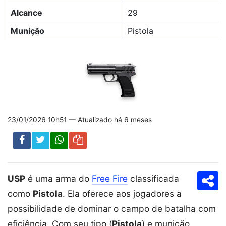
Alcance
29
Munição
Pistola
23/01/2026 10h51 — Atualizado há 6 meses
USP
é uma arma do
Free Fire
classificada
Com
como
Pistola
. Ela oferece aos jogadores a
possibilidade de dominar o campo de batalha com
eficiência. Com seu tipo (
Pistola
) e munição