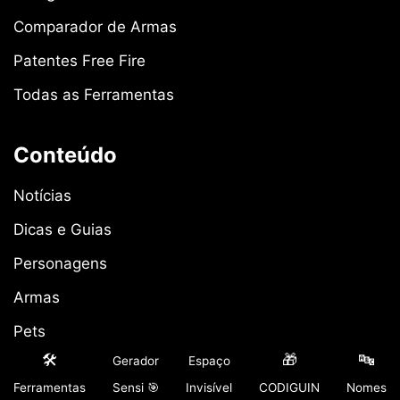
Comparador de Armas
Patentes Free Fire
Todas as Ferramentas
Conteúdo
Notícias
Dicas e Guias
Personagens
Armas
Pets
🛠️
🎁
🔤
Gerador
Espaço
Guildas
Ferramentas
Sensi 🎯
Invisível
CODIGUIN
Nomes
Eventos