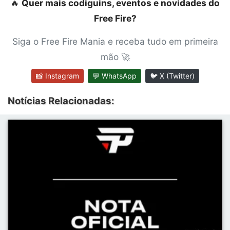
🔥
Quer mais codiguins, eventos e novidades do
Free Fire?
Siga o Free Fire Mania e receba tudo em primeira
mão 🚀
📸 Instagram
💬 WhatsApp
🐦 X (Twitter)
Notícias Relacionadas: