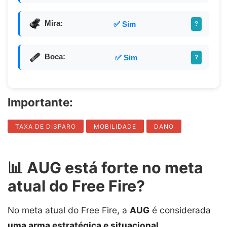
Mira:
✅ Sim
?
Boca:
✅ Sim
?
Importante:
TAXA DE DISPARO
MOBILIDADE
DANO
📊 AUG está forte no meta
atual do Free Fire?
No meta atual do Free Fire, a
AUG
é considerada
uma arma estratégica e situacional
,