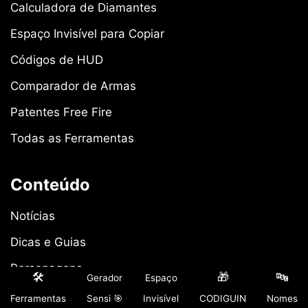
Calculadora de Diamantes
Espaço Invisível para Copiar
Códigos de HUD
Comparador de Armas
Patentes Free Fire
Todas as Ferramentas
Conteúdo
Notícias
Dicas e Guias
Personagens
🛠️
🎁
🔤
Gerador
Espaço
Armas
Ferramentas
Sensi 🎯
Invisível
CODIGUIN
Nomes