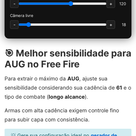
-
+
120
Câmera livre
-
+
18
🎯 Melhor sensibilidade para
AUG no Free Fire
Para extrair o máximo da
AUG
, ajuste sua
sensibilidade considerando sua cadência de
61
e o
tipo de combate (
longo alcance
).
Armas com alta cadência exigem controle fino
para subir capa com consistência.
💡 Gere sua configuração ideal no
gerador de