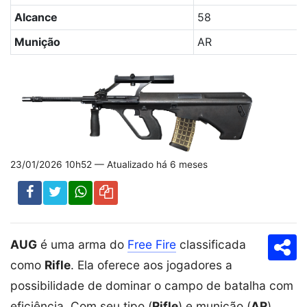
Alcance
58
Munição
AR
23/01/2026 10h52 — Atualizado há 6 meses
AUG
é uma arma do
Free Fire
classificada
Com
como
Rifle
. Ela oferece aos jogadores a
possibilidade de dominar o campo de batalha com
eficiência. Com seu tipo (
Rifle
) e munição (
AR
),