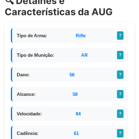
🔍 Detalhes e
Características da AUG
Tipo de Arma:
Rifle
?
Tipo de Munição:
AR
?
Dano:
56
?
Alcance:
58
?
Velocidade:
84
?
Cadência:
61
?