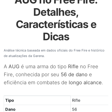
Detalhes,
Características e
Dicas
Análise técnica baseada em dados oficiais do Free Fire e histórico
de atualizações da Garena.
A
AUG
é uma arma do tipo
Rifle
no Free
Fire, conhecida por seu
56 de dano
e
eficiência em combates de
longo alcance
.
Tabela com os principais atributos da arma AUG no Free 
Tipo
Rifle
Dano
56