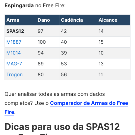
Espingarda
no Free Fire:
Arma
Dano
Cadência
Alcance
SPAS12
97
42
14
M1887
100
40
15
M1014
94
39
10
MAG-7
89
53
13
Trogon
80
56
11
Quer analisar todas as armas com dados
completos? Use o
Comparador de Armas do Free
Fire
.
Dicas para uso da SPAS12