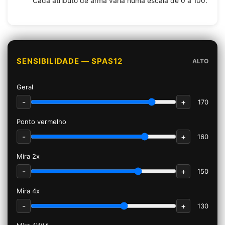
Cada atributo de arma varia numa escala de 0 a 100.
SENSIBILIDADE — SPAS12
ALTO
Geral
-
+
170
Ponto vermelho
-
+
160
Mira 2x
-
+
150
Mira 4x
-
+
130