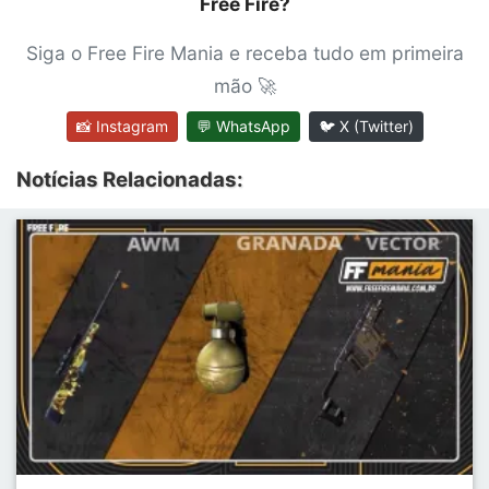
Free Fire?
Siga o Free Fire Mania e receba tudo em primeira
mão 🚀
📸 Instagram
💬 WhatsApp
🐦 X (Twitter)
Notícias Relacionadas: