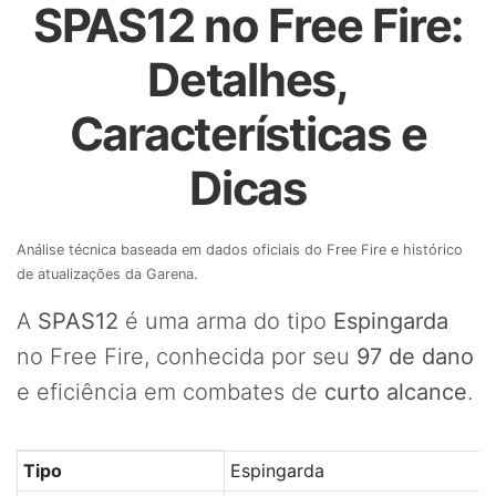
SPAS12 no Free Fire:
Detalhes,
Características e
Dicas
Análise técnica baseada em dados oficiais do Free Fire e histórico
de atualizações da Garena.
A
SPAS12
é uma arma do tipo
Espingarda
no Free Fire, conhecida por seu
97 de dano
e eficiência em combates de
curto alcance
.
Tabela com os principais atributos da arma SPAS12 no Fr
Tipo
Espingarda