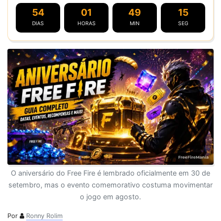
54
01
49
14
DIAS
HORAS
MIN
SEG
O aniversário do Free Fire é lembrado oficialmente em 30 de
setembro, mas o evento comemorativo costuma movimentar
o jogo em agosto.
Por
Ronny Rolim