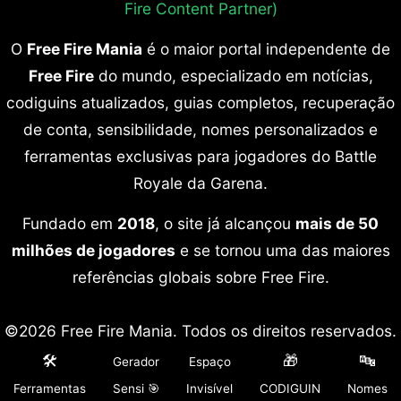
Fire Content Partner)
O
Free Fire Mania
é o maior portal independente de
Free Fire
do mundo, especializado em notícias,
codiguins atualizados, guias completos, recuperação
de conta, sensibilidade, nomes personalizados e
ferramentas exclusivas para jogadores do Battle
Royale da Garena.
Fundado em
2018
, o site já alcançou
mais de 50
milhões de jogadores
e se tornou uma das maiores
referências globais sobre Free Fire.
©2026 Free Fire Mania. Todos os direitos reservados.
O Free Fire Mania é parceiro oficial da Garena por
🛠️
🎁
🔤
Gerador
Espaço
meio do programa FFCP, mantendo total
Ferramentas
Sensi 🎯
Invisível
CODIGUIN
Nomes