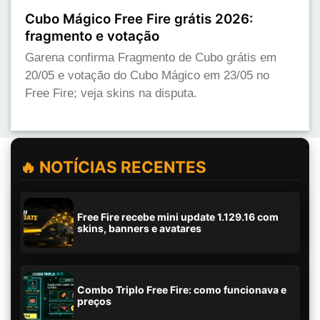
Cubo Mágico Free Fire grátis 2026:
fragmento e votação
Garena confirma Fragmento de Cubo grátis em
20/05 e votação do Cubo Mágico em 23/05 no
Free Fire; veja skins na disputa.
🔥 NOTÍCIAS RECENTES
Free Fire recebe mini update 1.129.16 com
skins, banners e avatares
Combo Triplo Free Fire: como funcionava e
preços