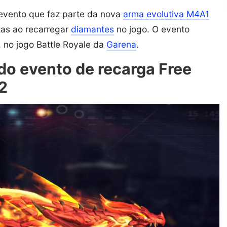
evento que faz parte da nova
arma evolutiva M4A1
tas ao recarregar
diamantes
no jogo. O evento
, no jogo Battle Royale da
Garena
.
o evento de recarga Free
2