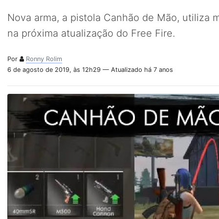
Nova arma, a pistola Canhão de Mão, utiliza 
na próxima atualização do Free Fire.
Por
Ronny Rolim
6 de agosto de 2019, às 12h29 — Atualizado há 7 anos