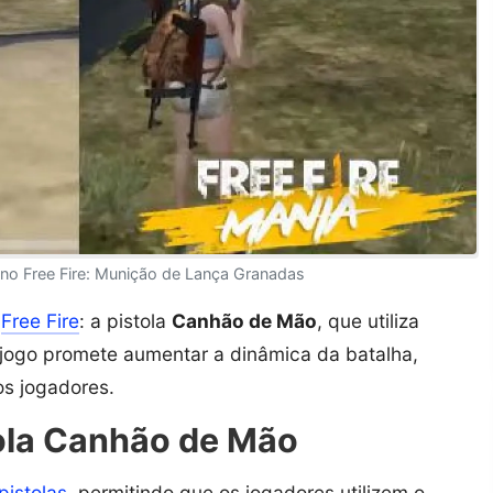
o Free Fire: Munição de Lança Granadas
o
Free Fire
: a pistola
Canhão de Mão
, que utiliza
 jogo promete aumentar a dinâmica da batalha,
os jogadores.
tola Canhão de Mão
pistolas
, permitindo que os jogadores utilizem o