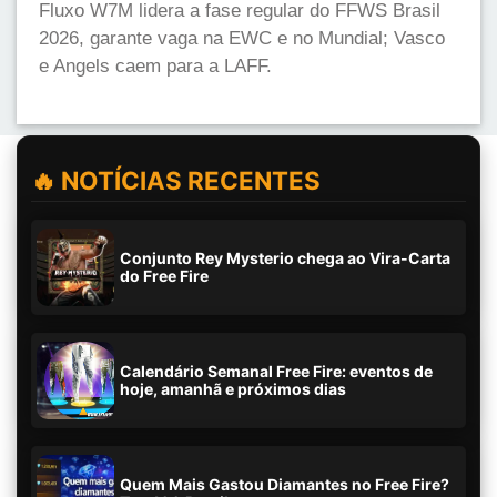
Fluxo W7M lidera a fase regular do FFWS Brasil
2026, garante vaga na EWC e no Mundial; Vasco
e Angels caem para a LAFF.
🔥 NOTÍCIAS RECENTES
Conjunto Rey Mysterio chega ao Vira-Carta
do Free Fire
Calendário Semanal Free Fire: eventos de
hoje, amanhã e próximos dias
Quem Mais Gastou Diamantes no Free Fire?