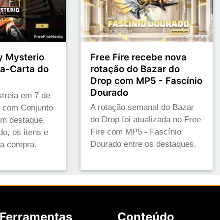
y Mysterio
Free Fire recebe nova
ra-Carta do
rotação do Bazar do
Drop com MP5 - Fascínio
Dourado
streia em 7 de
A rotação semanal do Bazar
6 com Conjunto
do Drop foi atualizada no Free
em destaque.
Fire com MP5 - Fascínio
do, os itens e
Dourado entre os destaques.
 a compra.
Ferramentas
Conteúdo