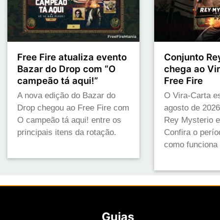
Free Fire atualiza evento
Conjunto Re
Bazar do Drop com “O
chega ao Vi
campeão tá aqui!”
Free Fire
A nova edição do Bazar do
O Vira-Carta e
Drop chegou ao Free Fire com
agosto de 202
O campeão tá aqui! entre os
Rey Mysterio 
principais itens da rotação.
Confira o perío
como funciona
Guias