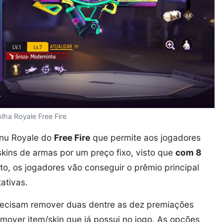
lha Royale Free Fire
enu Royale do
Free Fire
que permite aos jogadores
kins de armas por um preço fixo, visto que
com 8
nto, os jogadores vão conseguir o prêmio principal
ativas.
precisam remover duas dentre as dez premiações
remover item/skin que já possui no jogo. As opções