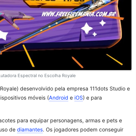
Lutadora Espectral no Escolha Royale
e Royale) desenvolvido pela empresa 111dots Studio e
dispositivos móveis (
Android
e
iOS
) e para
pacotes para equipar personagens, armas e pets e
 uso de
diamantes
. Os jogadores podem conseguir