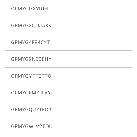
GRMYGI7XYR1H
GRMYGXQDJAXK
GRMYG4FE40YT
GRMYG9N50EHY
GRMYGYTTETTO
GRMYGKMZJLVY
GRMYGQU7TFC3
GRMYGWLV2TOU