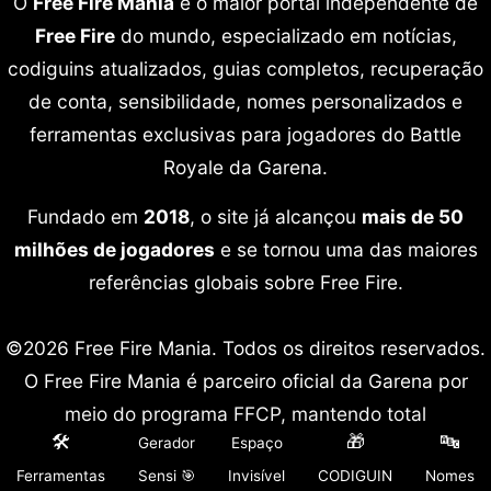
O
Free Fire Mania
é o maior portal independente de
Free Fire
do mundo, especializado em notícias,
codiguins atualizados, guias completos, recuperação
de conta, sensibilidade, nomes personalizados e
ferramentas exclusivas para jogadores do Battle
Royale da Garena.
Fundado em
2018
, o site já alcançou
mais de 50
milhões de jogadores
e se tornou uma das maiores
referências globais sobre Free Fire.
©2026 Free Fire Mania. Todos os direitos reservados.
O Free Fire Mania é parceiro oficial da Garena por
meio do programa FFCP, mantendo total
🛠️
🎁
🔤
Gerador
Espaço
independência editorial em seu conteúdo.
Ferramentas
Sensi 🎯
Invisível
CODIGUIN
Nomes
Free Fire é marca registrada da Garena International.