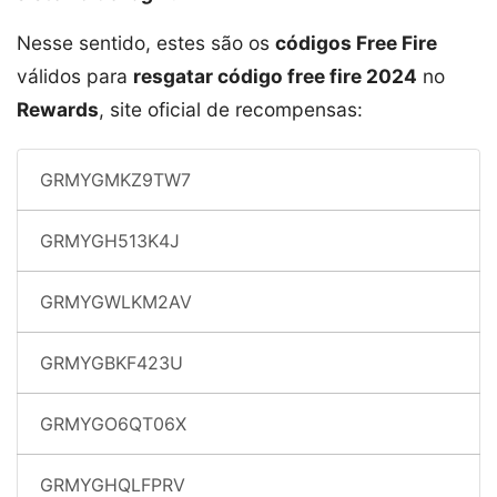
Nesse sentido, estes são os
códigos Free Fire
válidos para
resgatar código free fire 2024
no
Rewards
, site oficial de recompensas:
GRMYGMKZ9TW7
GRMYGH513K4J
GRMYGWLKM2AV
GRMYGBKF423U
GRMYGO6QT06X
GRMYGHQLFPRV