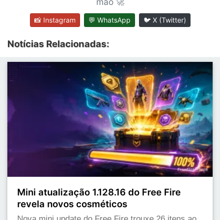
mão 🚀
📸 Instagram
💬 WhatsApp
🐦 X (Twitter)
Notícias Relacionadas:
Mini atualização 1.128.16 do Free Fire
revela novos cosméticos
Nova mini update do Free Fire trouxe 26 itens ao