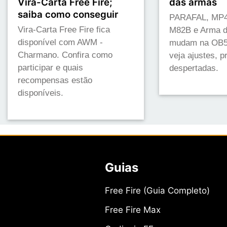
Vira-Carta Free Fire;
das armas
saiba como conseguir
PARAFAL, MP4
Vira-Carta Free Fire fica
M82B e Arma 
disponível com AWM -
mudam na OB54
Charmano. Confira como
veja ajustes, 
participar e quais
despertadas.
recompensas estão
disponíveis.
Guias
Free Fire (Guia Completo)
Free Fire Max