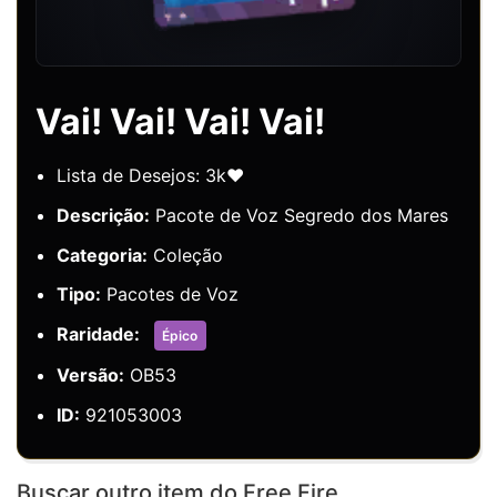
Vai! Vai! Vai! Vai!
Lista de Desejos: 3k❤️
Descrição:
Pacote de Voz Segredo dos Mares
Categoria:
Coleção
Tipo:
Pacotes de Voz
Raridade:
Épico
Versão:
OB53
ID:
921053003
Buscar outro item do Free Fire