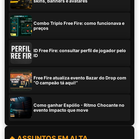
skins, banners e avatares
Combo Triplo Free Fire: como funcionava e
preços
ID Free Fire: consultar perfil de jogador pelo
ID
Free Fire atualiza evento Bazar do Drop com
“O campeão tá aqui!”
Como ganhar Espólio - Ritmo Chocante no
evento Impacto que move
🔥 ASSUNTOS EM ALTA