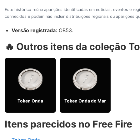
Este histórico reúne aparições identificadas em notícias, eventos e re
conhecidos e podem não incluir distribuições regionais ou aparições
Versão registrada:
OB53.
🔥 Outros itens da coleção 
Token Onda
Token Onda do Mar
Itens parecidos no Free Fire