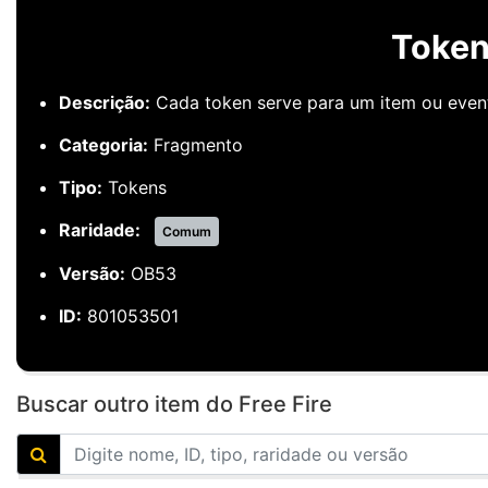
Token
Descrição:
Cada token serve para um item ou even
Categoria:
Fragmento
Tipo:
Tokens
Raridade:
Comum
Versão:
OB53
ID:
801053501
Buscar outro item do Free Fire