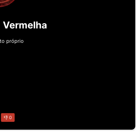
 Vermelha
to próprio
👎
0