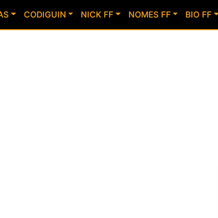
AS
CODIGUIN
NICK FF
NOMES FF
BIO FF