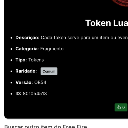
Token Lua
Descrição:
Cada token serve para um item ou even
Categoria:
Fragmento
Tipo:
Tokens
Raridade:
Comum
Versão:
OB54
ID:
801054513
👍
0
Buscar outro item do Free Fire