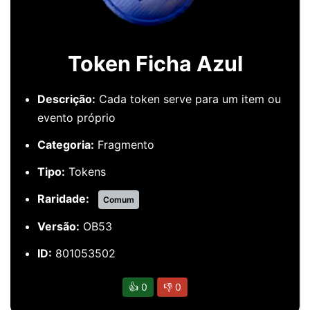
Token Ficha Azul
Descrição:
Cada token serve para um item ou
evento próprio
Categoria:
Fragmento
Tipo:
Tokens
Raridade:
Comum
Versão:
OB53
ID:
801053502
👍
0
👎
0