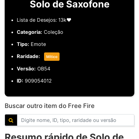
Solo de Saxofone
Lista de Desejos: 13k❤️
Categoria:
Coleção
Tipo:
Emote
Raridade:
Mítico
Versão:
OB54
ID:
909054012
Buscar outro item do Free Fire
Resumo rápido de Solo de