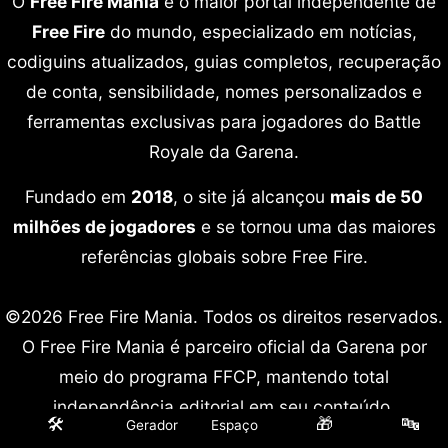
O
Free Fire Mania
é o maior portal independente de
Free Fire
do mundo, especializado em notícias,
codiguins atualizados, guias completos, recuperação
de conta, sensibilidade, nomes personalizados e
ferramentas exclusivas para jogadores do Battle
Royale da Garena.
Fundado em
2018
, o site já alcançou
mais de 50
milhões de jogadores
e se tornou uma das maiores
referências globais sobre Free Fire.
©2026 Free Fire Mania. Todos os direitos reservados.
O Free Fire Mania é parceiro oficial da Garena por
meio do programa FFCP, mantendo total
independência editorial em seu conteúdo.
🛠️
🎁
🔤
Gerador
Espaço
Free Fire é marca registrada da Garena International.