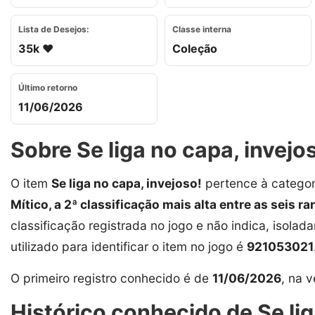
Lista de Desejos:
Classe interna
35k ❤️
Coleção
Último retorno
11/06/2026
Sobre Se liga no capa, invejo
O item
Se liga no capa, invejoso!
pertence à catego
Mítico, a 2ª classificação mais alta entre as seis ra
classificação registrada no jogo e não indica, isolad
utilizado para identificar o item no jogo é
921053021
O primeiro registro conhecido é de
11/06/2026
, na 
Histórico conhecido de Se lig