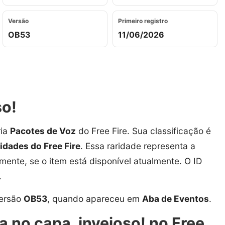
Versão
Primeiro registro
OB53
11/06/2026
so!
ria
Pacotes de Voz
do Free Fire. Sua classificação é
ridades do Free Fire
. Essa raridade representa a
amente, se o item está disponível atualmente. O ID
.
versão
OB53
, quando apareceu em
Aba de Eventos
.
a no capa, invejoso! no Free