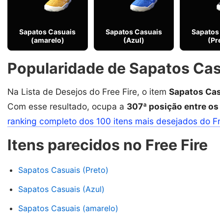
Sapatos Casuais
Sapatos Casuais
Sapatos
(amarelo)
(Azul)
(Pr
Popularidade de Sapatos Casu
Na Lista de Desejos do Free Fire, o item
Sapatos Cas
Com esse resultado, ocupa a
307ª posição entre os
ranking completo dos 100 itens mais desejados do F
Itens parecidos no Free Fire
Sapatos Casuais (Preto)
Sapatos Casuais (Azul)
Sapatos Casuais (amarelo)