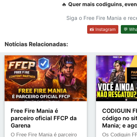
🔥
Quer mais codiguins, even
Siga o Free Fire Mania e re
📸 Instagram
💬 Wh
Notícias Relacionadas:
Free Fire Mania é
CODIGUIN FF
parceiro oficial FFCP da
código no sit
Garena
Mania; e ag
O Free Fire Mania é parceiro
Os Codiguin FF