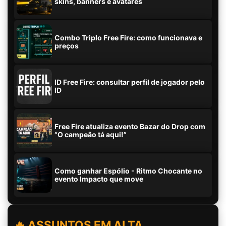
skins, banners e avatares
Combo Triplo Free Fire: como funcionava e
preços
ID Free Fire: consultar perfil de jogador pelo
ID
Free Fire atualiza evento Bazar do Drop com
“O campeão tá aqui!”
Como ganhar Espólio - Ritmo Chocante no
evento Impacto que move
🔥 ASSUNTOS EM ALTA