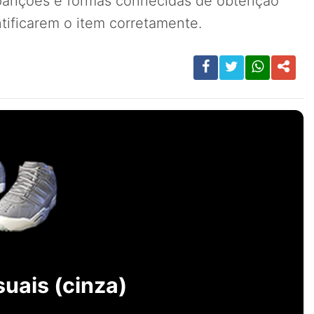
parições e formas conhecidas de obtenção
tificarem o item corretamente.
uais (cinza)