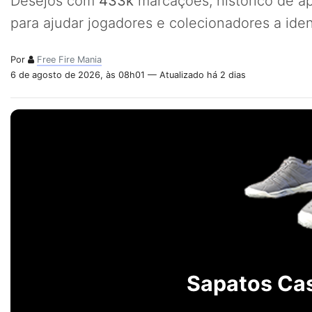
Desejos com
433k
marcações, histórico de a
para ajudar jogadores e colecionadores a iden
Por
Free Fire Mania
6 de agosto de 2026, às 08h01 — Atualizado há 2 dias
Sapatos Cas