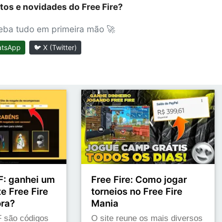
tos e novidades do Free Fire?
ceba tudo em primeira mão 🚀
atsApp
🐦 X (Twitter)
: ganhei um
Free Fire: Como jogar
e Free Fire
torneios no Free Fire
ora?
Mania
 são códigos
O site reune os mais diversos