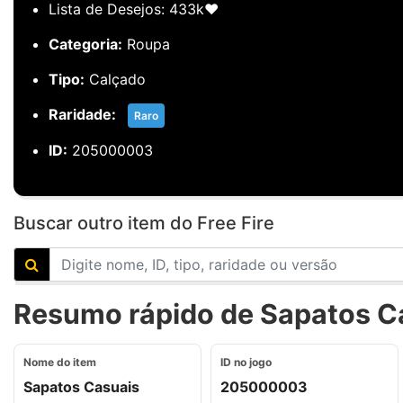
Lista de Desejos: 433k❤️
Categoria:
Roupa
Tipo:
Calçado
Raridade:
Raro
ID:
205000003
Buscar outro item do Free Fire
Resumo rápido de Sapatos Cas
Nome do item
ID no jogo
Sapatos Casuais
205000003