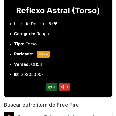
Reflexo Astral (Torso)
Lista de Desejos: 5k❤️
Categoria:
Roupa
Tipo:
Torso
Raridade:
Mítico
Versão:
OB53
ID:
203053007
👍
0
👎
0
Buscar outro item do Free Fire