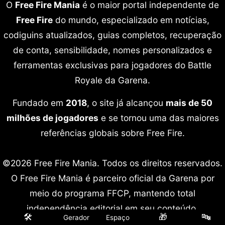
O
Free Fire Mania
é o maior portal independente de
Free Fire
do mundo, especializado em notícias,
codiguins atualizados, guias completos, recuperação
de conta, sensibilidade, nomes personalizados e
ferramentas exclusivas para jogadores do Battle
Royale da Garena.
Fundado em
2018
, o site já alcançou
mais de 50
milhões de jogadores
e se tornou uma das maiores
referências globais sobre Free Fire.
©2026 Free Fire Mania. Todos os direitos reservados.
O Free Fire Mania é parceiro oficial da Garena por
meio do programa FFCP, mantendo total
independência editorial em seu conteúdo.
🛠️
🎁
🔤
Gerador
Espaço
Free Fire é marca registrada da Garena International.