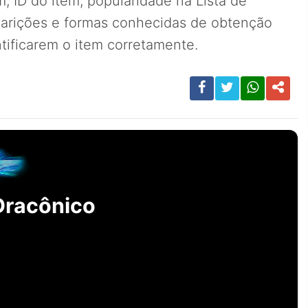
, ID do item, popularidade na Lista de
parições e formas conhecidas de obtenção
tificarem o item corretamente.
Dracônico