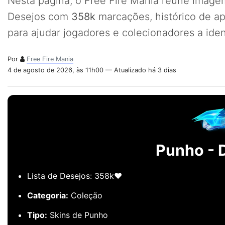
Nesta página, o Free Fire Mania reúne imagem
Desejos com
358k
marcações, histórico de a
para ajudar jogadores e colecionadores a iden
Por
Free Fire Mania
4 de agosto de 2026, às 11h00 — Atualizado há 3 dias
Punho - 
Lista de Desejos: 358k❤️
Categoria:
Coleção
Tipo:
Skins de Punho