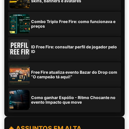
skins, banners e avatares
Combo Triplo Free Fire: como funcionava e
preços
ID Free Fire: consultar perfil de jogador pelo
ID
Free Fire atualiza evento Bazar do Drop com
“O campeão tá aqui!”
Como ganhar Espólio - Ritmo Chocante no
evento Impacto que move
🔥 ASSUNTOS EM ALTA