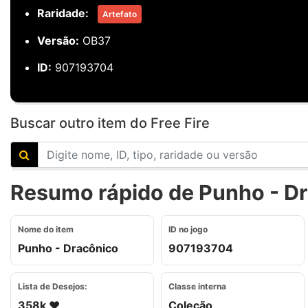
Raridade:
Artefato
Versão:
OB37
ID:
907193704
Buscar outro item do Free Fire
Resumo rápido de Punho - Dr
Nome do item
ID no jogo
Punho - Dracônico
907193704
Lista de Desejos:
Classe interna
358k ❤️
Coleção