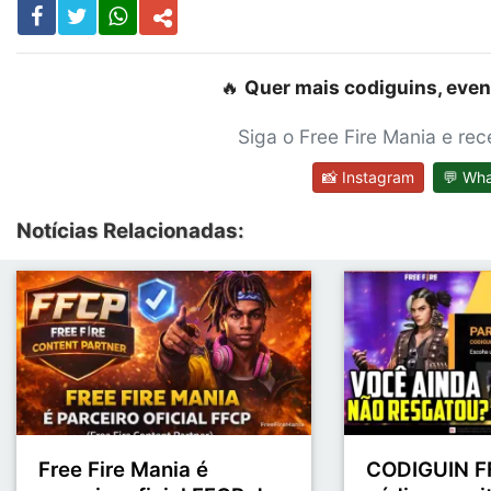
🔥
Quer mais codiguins, even
Siga o Free Fire Mania e re
📸 Instagram
💬 Wh
Notícias Relacionadas:
Free Fire Mania é
CODIGUIN FF