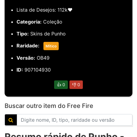
Lista de Desejos: 112k❤️
Categoria:
Coleção
Tipo:
Skins de Punho
Raridade:
Mítico
Versão:
OB49
ID:
907104930
👍
0
👎
0
Buscar outro item do Free Fire
Resumo rápido de Punho -