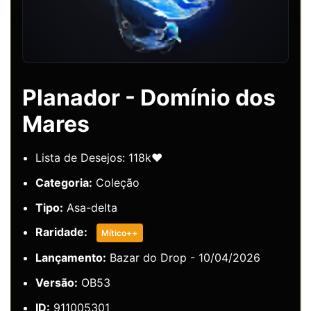
Planador - Domínio dos
Mares
Lista de Desejos: 118k❤️
Categoria:
Coleção
Tipo:
Asa-delta
Raridade:
Mítico++
Lançamento:
Bazar do Drop - 10/04/2026
Versão:
OB53
ID:
911005301