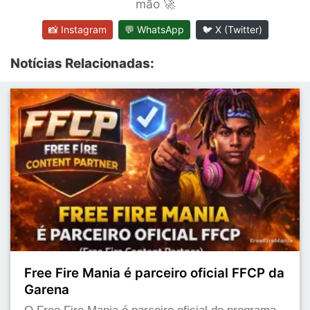
mão 🚀
📸 Instagram
💬 WhatsApp
🐦 X (Twitter)
Notícias Relacionadas:
Free Fire Mania é parceiro oficial FFCP da
Garena