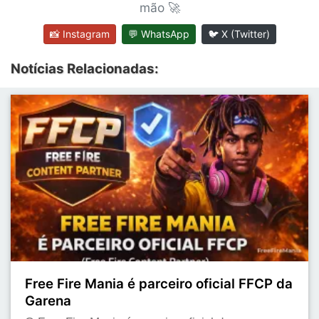
mão 🚀
📸 Instagram
💬 WhatsApp
🐦 X (Twitter)
Notícias Relacionadas:
Free Fire Mania é parceiro oficial FFCP da
Garena