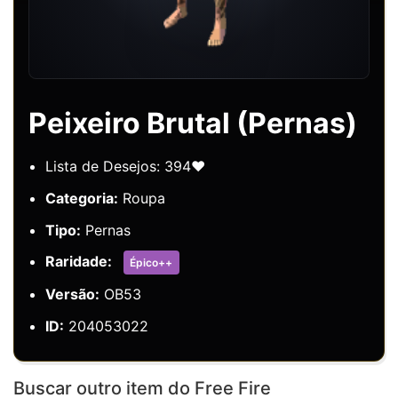
Peixeiro Brutal (Pernas)
Lista de Desejos: 394❤️
Categoria:
Roupa
Tipo:
Pernas
Raridade:
Épico++
Versão:
OB53
ID:
204053022
Buscar outro item do Free Fire