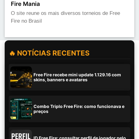
Fire Mania
O site reune os mais diversos torneios de Free
Fire no Brasil
🔥 NOTÍCIAS RECENTES
Free Fire recebe mini update 1.129.16 com
skins, banners e avatares
Combo Triplo Free Fire: como funcionava e
preços
ID Free Fire: consultar perfil de jogador pelo