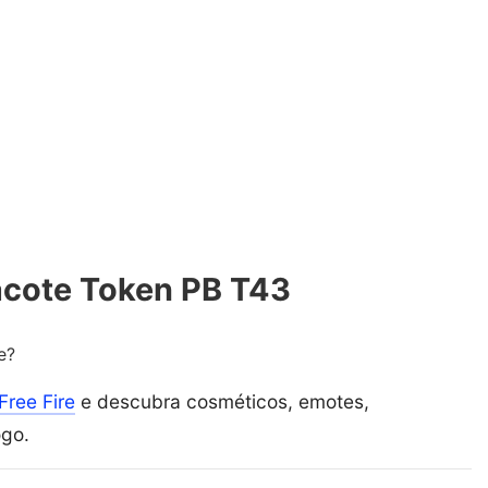
acote Token PB T43
e?
Free Fire
e descubra cosméticos, emotes,
ogo.