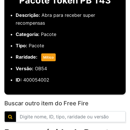
Pacote Token PB T43
Descrição:
Abra para receber super
recompensas
Categoria:
Pacote
Tipo:
Pacote
Raridade:
Mítico
Versão:
OB54
ID:
400054002
Buscar outro item do Free Fire