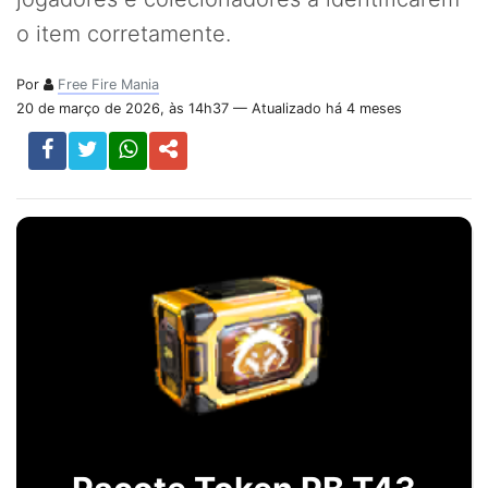
o item corretamente.
Por
Free Fire Mania
20 de março de 2026, às 14h37 — Atualizado há 4 meses