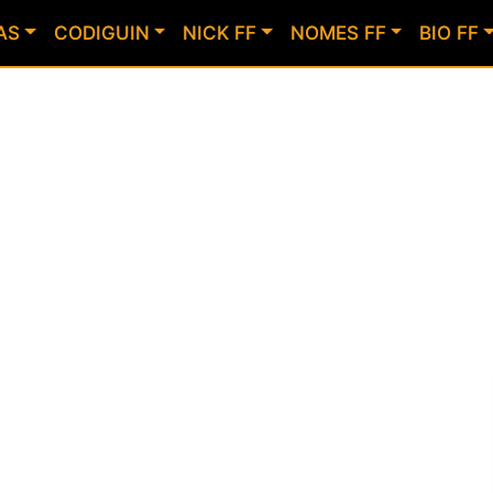
AS
CODIGUIN
NICK FF
NOMES FF
BIO FF