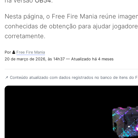
na versão
OB54
.
Nesta página, o Free Fire Mania reúne imagem,
conhecidas de obtenção para ajudar jogadores
corretamente.
Por
Free Fire Mania
20 de março de 2026, às 14h37 — Atualizado há 4 meses
📌 Conteúdo atualizado com dados registrados no banco de itens do Fr