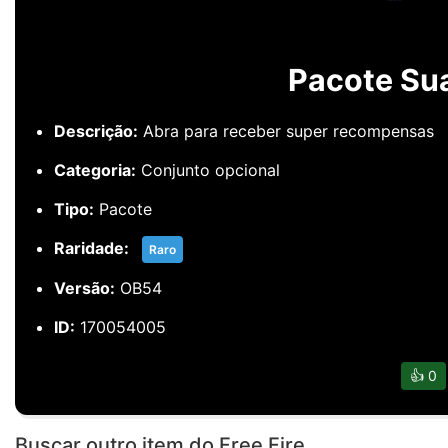
Pacote Sua
Descrição:
Abra para receber super recompensas
Categoria:
Conjunto opcional
Tipo:
Pacote
Raridade:
Raro
Versão:
OB54
ID:
170054005
👍
0
Buscar outro item do Free Fire