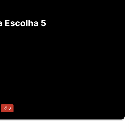
 Escolha 5
👎
0