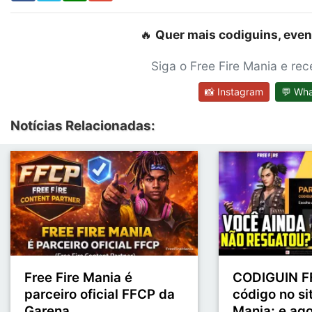
🔥
Quer mais codiguins, even
Siga o Free Fire Mania e re
📸 Instagram
💬 Wh
Notícias Relacionadas:
Free Fire Mania é
CODIGUIN FF
parceiro oficial FFCP da
código no sit
Garena
Mania; e ag