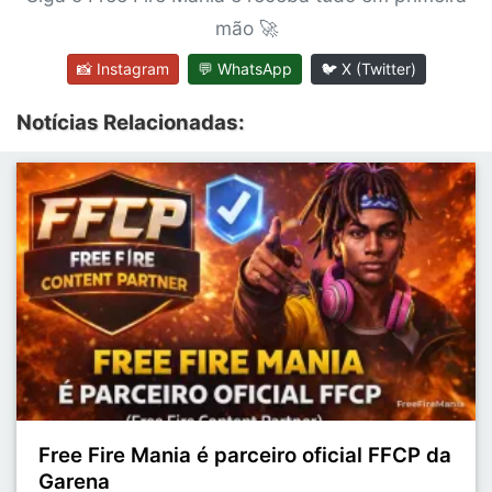
mão 🚀
📸 Instagram
💬 WhatsApp
🐦 X (Twitter)
Notícias Relacionadas:
Free Fire Mania é parceiro oficial FFCP da
Garena