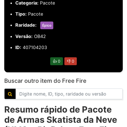
Categoria:
Pacote
Tipo:
Pacote
Raridade:
Épico
Versão:
OB42
ID:
407104203
👍
0
👎
0
Buscar outro item do Free Fire
Resumo rápido de Pacote
de Armas Skatista da Neve