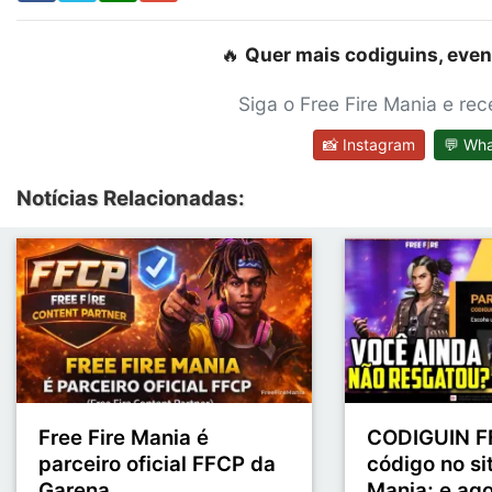
🔥
Quer mais codiguins, even
Siga o Free Fire Mania e re
📸 Instagram
💬 Wh
Notícias Relacionadas:
Free Fire Mania é
CODIGUIN FF
parceiro oficial FFCP da
código no sit
Garena
Mania; e ag