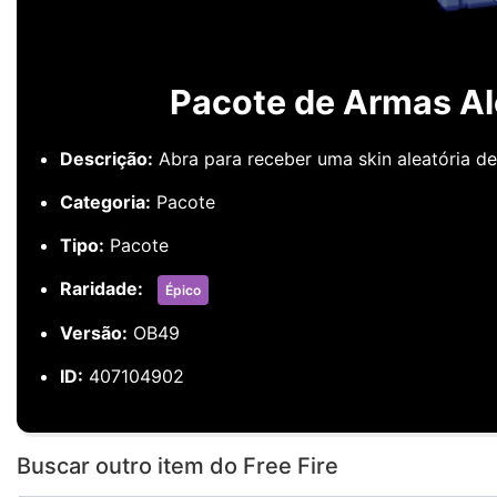
Pacote de Armas Alé
Descrição:
Abra para receber uma skin aleatória de
Categoria:
Pacote
Tipo:
Pacote
Raridade:
Épico
Versão:
OB49
ID:
407104902
Buscar outro item do Free Fire