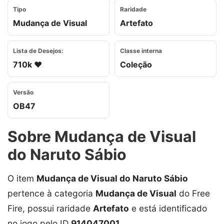
Tipo
Raridade
Mudança de Visual
Artefato
Lista de Desejos:
Classe interna
710k ❤️
Coleção
Versão
OB47
Sobre Mudança de Visual
do Naruto Sábio
O item
Mudança de Visual do Naruto Sábio
pertence à categoria
Mudança de Visual
do Free
Fire, possui raridade
Artefato
e está identificado
no jogo pelo ID
914047001
.