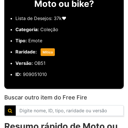
Moto ou bike?
Lista de Desejos: 37k❤️
Categoria:
Coleção
Tipo:
Emote
Raridade:
Mítico
Versão:
OB51
ID:
909051010
Buscar outro item do Free Fire
Resumo rápido de Moto ou