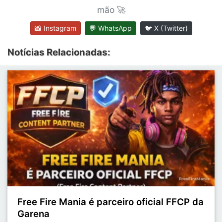
mão 🚀
📸 Instagram
💬 WhatsApp
🐦 X (Twitter)
Notícias Relacionadas:
Free Fire Mania é parceiro oficial FFCP da
Garena