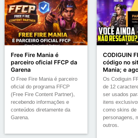
Free Fire Mania é
CODIGUIN FF
parceiro oficial FFCP da
código no sit
Garena
Mania; e ag
O Free Fire Mania é parceiro
Os Codiguin FF
oficial do programa FFCP
de 12 caracte
(Free Fire Content Partner),
ser usados par
recebendo informações e
itens exclusivo
conteúdos diretamente da
como skins de
Garena.
personagens, m
outros.