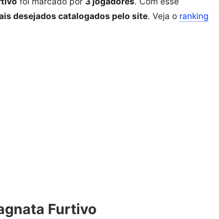
tivo
foi marcado por
3 jogadores
. Com esse
ais desejados catalogados pelo site
. Veja o
ranking
.
agnata Furtivo