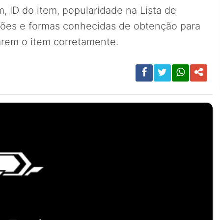
, ID do item, popularidade na Lista de
ções e formas conhecidas de obtenção para
carem o item corretamente.