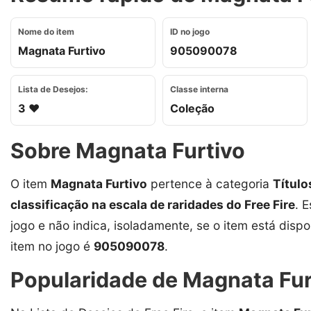
Nome do item
ID no jogo
Magnata Furtivo
905090078
Lista de Desejos:
Classe interna
3 ❤️
Coleção
Sobre Magnata Furtivo
O item
Magnata Furtivo
pertence à categoria
Título
classificação na escala de raridades do Free Fire
. 
jogo e não indica, isoladamente, se o item está dispon
item no jogo é
905090078
.
Popularidade de Magnata Furt