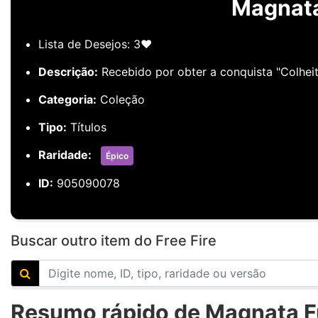
Magnata
Lista de Desejos: 3❤️
Descrição:
Recebido por obter a conquista "Colheit
Categoria:
Coleção
Tipo:
Títulos
Raridade:
Épico
ID:
905090078
Buscar outro item do Free Fire
Resumo rápido de Magnata Fu