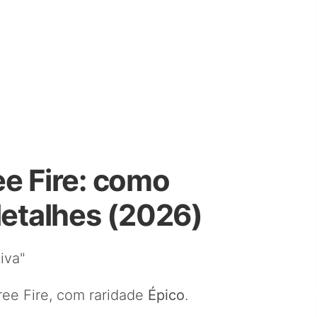
ee Fire: como
detalhes (2026)
iva"
ee Fire, com raridade
Épico
.