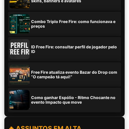
skins, banners e avatares
Combo Triplo Free Fire: como funcionava e
preços
ID Free Fire: consultar perfil de jogador pelo
ID
Free Fire atualiza evento Bazar do Drop com
“O campeão tá aqui!”
Como ganhar Espólio - Ritmo Chocante no
evento Impacto que move
🔥 ASSUNTOS EM ALTA