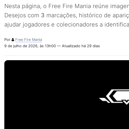
Nesta página, o Free Fire Mania reúne imagem
Desejos com
3
marcações, histórico de apari
ajudar jogadores e colecionadores a identifi
Por
Free Fire Mania
9 de julho de 2026, às 13h00 — Atualizado há 29 dias