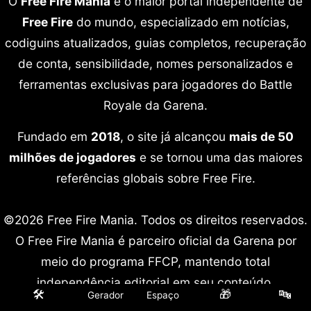
O
Free Fire Mania
é o maior portal independente de
Free Fire
do mundo, especializado em notícias,
codiguins atualizados, guias completos, recuperação
de conta, sensibilidade, nomes personalizados e
ferramentas exclusivas para jogadores do Battle
Royale da Garena.
Fundado em
2018
, o site já alcançou
mais de 50
milhões de jogadores
e se tornou uma das maiores
referências globais sobre Free Fire.
©2026 Free Fire Mania. Todos os direitos reservados.
O Free Fire Mania é parceiro oficial da Garena por
meio do programa FFCP, mantendo total
independência editorial em seu conteúdo.
🛠️
🎁
🔤
Gerador
Espaço
Free Fire é marca registrada da Garena International.