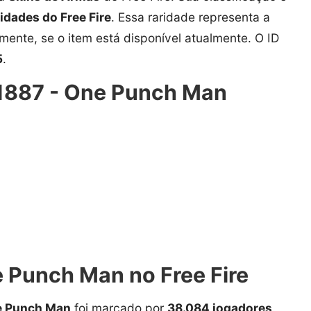
ridades do Free Fire
. Essa raridade representa a
amente, se o item está disponível atualmente. O ID
5
.
M1887 - One Punch Man
 Punch Man no Free Fire
e Punch Man
foi marcado por
38.084 jogadores
.