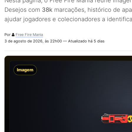
Nesta página, o Free Fire Mania reúne imagem
Desejos com
38k
marcações, histórico de ap
ajudar jogadores e colecionadores a identifi
Por
Free Fire Mania
3 de agosto de 2026, às 22h00 — Atualizado há 5 dias
Imagem