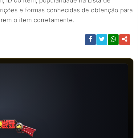
, ID do item, popularidade na Lista de
arições e formas conhecidas de obtenção para
carem o item corretamente.