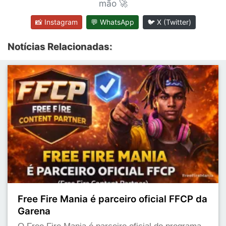
mão 🚀
📸 Instagram
💬 WhatsApp
🐦 X (Twitter)
Notícias Relacionadas:
Free Fire Mania é parceiro oficial FFCP da
Garena