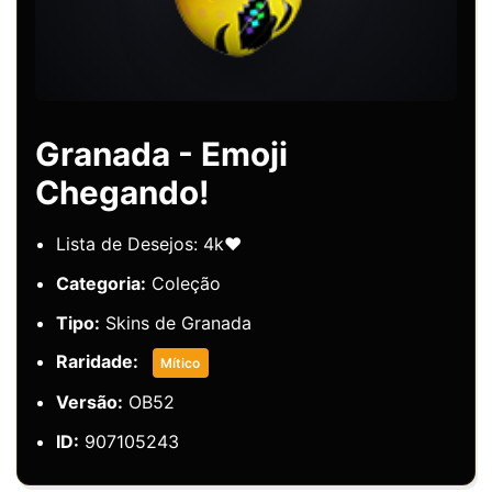
Granada - Emoji
Chegando!
Lista de Desejos: 4k❤️
Categoria:
Coleção
Tipo:
Skins de Granada
Raridade:
Mítico
Versão:
OB52
ID:
907105243