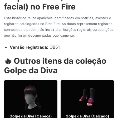
facial) no Free Fire
Este histórico reúne aparições identificadas em notícias, eventos e
registros catalogados no Free Fire. As datas representam registros
conhecidos e podem não incluir distribuições regionais ou aparições
que não foram documentadas publicamente.
Versão registrada:
OB51.
🔥 Outros itens da coleção
Golpe da Diva
Golpe da Diva (Cabeça)
Golpe da Diva (Calçado)