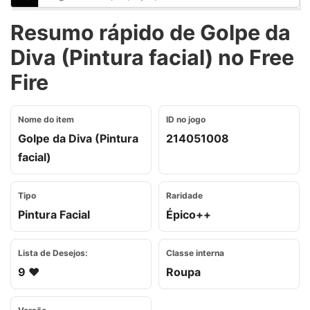
Resumo rápido de Golpe da
Diva (Pintura facial) no Free
Fire
Nome do item
ID no jogo
Golpe da Diva (Pintura
214051008
facial)
Tipo
Raridade
Pintura Facial
Épico++
Lista de Desejos:
Classe interna
9 ❤️
Roupa